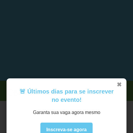
✖
Coordenação
🚨 Últimos dias para se inscrever
no evento!
Garanta sua vaga agora mesmo
Profa. Dra. Maria Goretti da Costa Tavares – PPGEO/UFPA
Profa. Dra. Rita de Cássia Ariza da Cruz – PPGH/USP
Inscreva-se agora