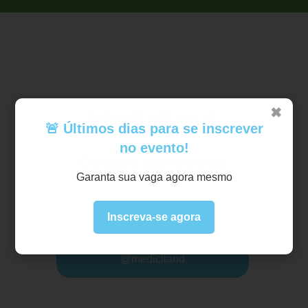
✖
Mediciland
🚨 Últimos dias para se inscrever
no evento!
Curadoria gastronômica
Garanta sua vaga agora mesmo
Inscreva-se agora
@mediciland