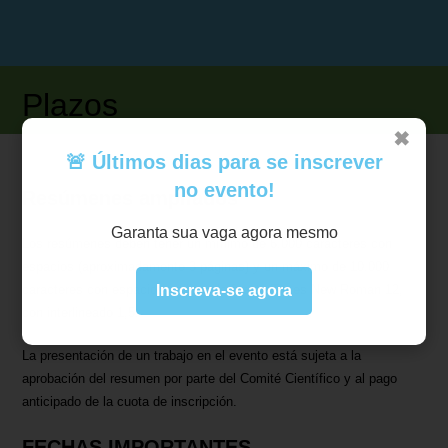
Plazos
✖
🚨 Últimos dias para se inscrever
no evento!
Resúmenes ampliados
Garanta sua vaga agora mesmo
Los resúmenes deben tener un mínimo de 6.000 caracteres con
espacios (aproximadamente 3 páginas) y un máximo de 10.000
caracteres con espacios, utilizando fuente Times New Roman 12,
Inscreva-se agora
con interlineado 1,5.
La presentación de un trabajo en el evento está sujeta a la
aprobación del resumen por parte del Comité Científico y al pago
anticipado de la cuota de inscripción.
FECHAS IMPORTANTES