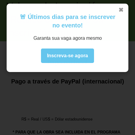
Valores de Inscripción
✖
🚨 Últimos dias para se inscrever
(Realice el pago de su
no evento!
inscripción aquí)
Garanta sua vaga agora mesmo
Inscreva-se agora
Pago nacional
Pago a través de PayPal (internacional)
R$ = Real / US$ = Dólar estadounidense
* PARA QUE LA OBRA SEA INCLUIDA EN EL PROGRAMA